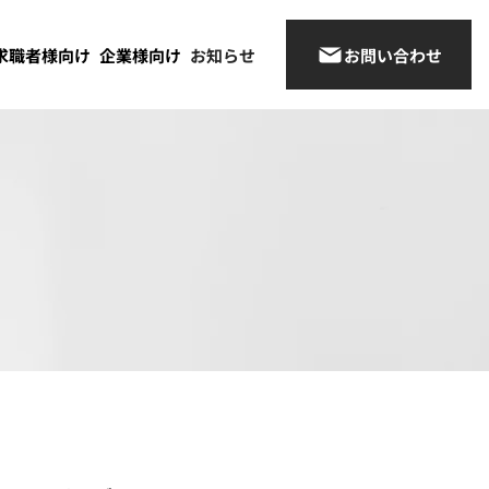
求職者様向け
企業様向け
お知らせ
お問い合わせ