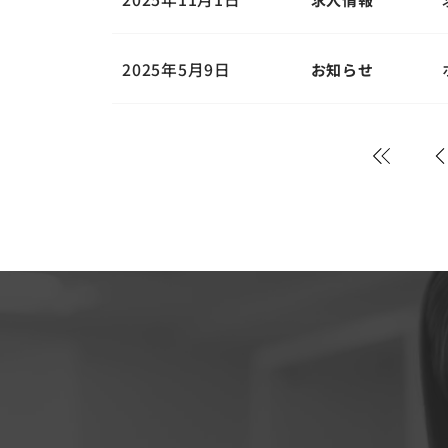
2025年5月9日
お知らせ