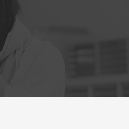
LINEでお問い合わせ